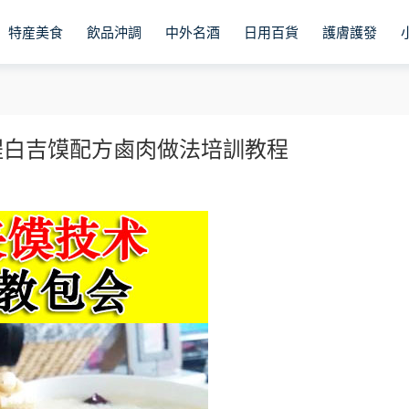
特産美食
飲品沖調
中外名酒
日用百貨
護膚護發
程白吉馍配方鹵肉做法培訓教程