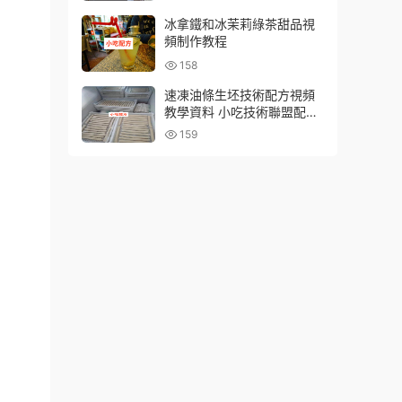
冰拿鐵和冰茉莉綠茶甜品視
頻制作教程
158
速凍油條生坯技術配方視頻
教學資料 小吃技術聯盟配方
資料
159