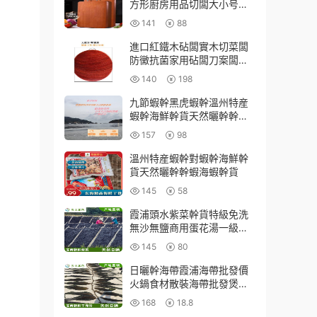
方形廚房用品切闆大小号紅
櫻桃木菜闆
141
88
進口紅鐵木砧闆實木切菜闆
防黴抗菌家用砧闆刀案闆整
木廚房砍剁專用
140
198
九節蝦幹黑虎蝦幹溫州特産
蝦幹海鮮幹貨天然曬幹幹蝦
海蝦幹貨
157
98
溫州特産蝦幹對蝦幹海鮮幹
貨天然曬幹幹蝦海蝦幹貨
145
58
霞浦頭水紫菜幹貨特級免洗
無沙無鹽商用蛋花湯一級純
散裝福建特産
145
80
日曬幹海帶霞浦海帶批發價
火鍋食材散裝海帶批發煲湯
無沙新貨海帶
168
18.8