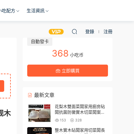
小吃配方
生活資訊
登錄
注冊
自動發卡
368
小吃币
立即購買
最新文章
花梨木雙面菜闆家用廚房砧
蚬木
闆抗菌防黴實木切菜闆案闆
加厚刀砧闆粘闆
153
328
整木實木砧闆家用切菜闆長