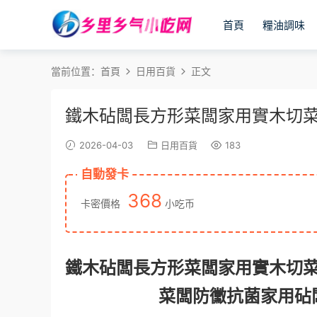
首頁
糧油調味
當前位置：
首頁
日用百貨
正文
鐵木砧闆長方形菜闆家用實木切
2026-04-03
日用百貨
183
自動發卡
368
卡密價格
小吃币
鐵木砧闆長方形菜闆家用實木切
菜闆防黴抗菌家用砧