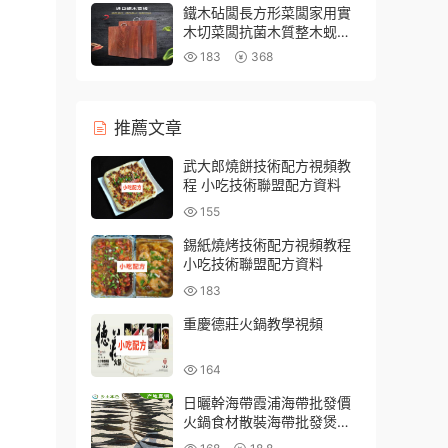
鐵木砧闆長方形菜闆家用實
木切菜闆抗菌木質整木蚬木
案闆面闆粘闆
183
368
推薦文章
武大郎燒餅技術配方視頻教
程 小吃技術聯盟配方資料
155
錫紙燒烤技術配方視頻教程
小吃技術聯盟配方資料
183
重慶德莊火鍋教學視頻
164
日曬幹海帶霞浦海帶批發價
火鍋食材散裝海帶批發煲湯
無沙新貨海帶