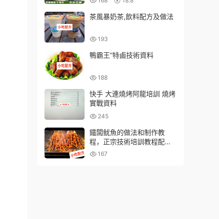
168
18.8
茶風暴奶茶,飲料配方及做法
193
鴨霸王”特鹵技術資料
188
快手 大連燒烤阿龍培訓 燒烤
實戰資料
245
鐵闆鱿魚的做法和制作教
程，正宗技術培訓教程配方
教學視頻
167