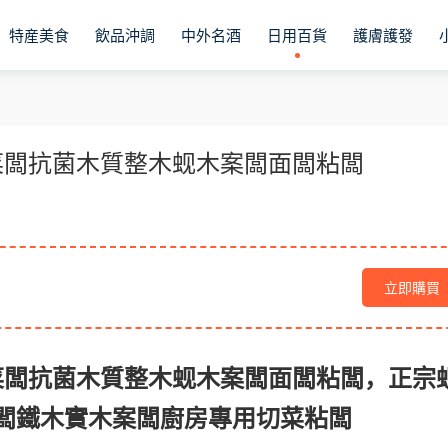
特産美食
飲品沖調
中外名酒
日用百貨
護膚護發
菜闆抗菌木質整木蚬木案闆面闆粘闆
立即購買
菜闆抗菌木質整木蚬木案闆面闆粘闆，正宗
闆鐵木實木案闆廚房專用切菜粘闆