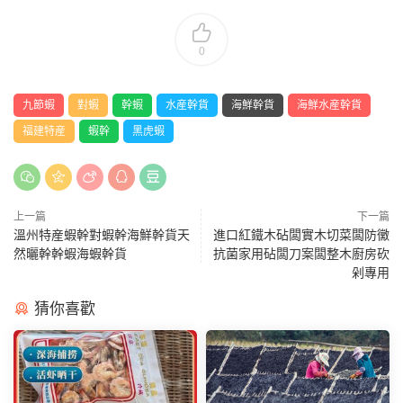
0
九節蝦
對蝦
幹蝦
水産幹貨
海鮮幹貨
海鮮水産幹貨
福建特産
蝦幹
黑虎蝦
上一篇
下一篇
溫州特産蝦幹對蝦幹海鮮幹貨天
進口紅鐵木砧闆實木切菜闆防黴
然曬幹幹蝦海蝦幹貨
抗菌家用砧闆刀案闆整木廚房砍
剁專用
猜你喜歡