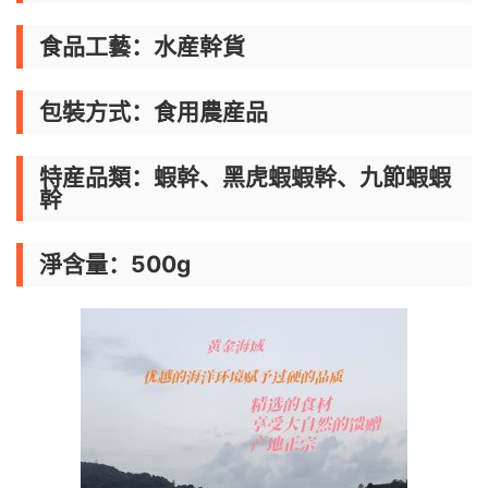
食品工藝：水産幹貨
包裝方式：食用農産品
特産品類：蝦幹、黑虎蝦蝦幹、九節蝦蝦
幹
淨含量：500g