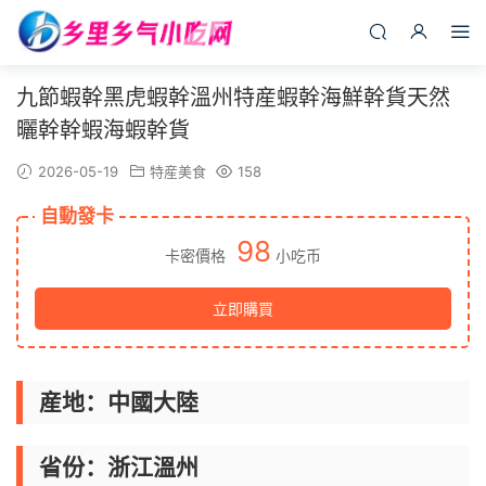
九節蝦幹黑虎蝦幹溫州特産蝦幹海鮮幹貨天然
曬幹幹蝦海蝦幹貨
2026-05-19
特産美食
158
自動發卡
98
卡密價格
小吃币
立即購買
産地：中國大陸
省份：浙江溫州