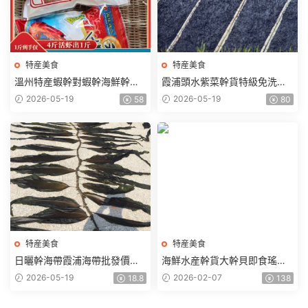
特産美食
特産美食
溫州特産蝦幹對蝦幹海鮮幹貨
霞浦頭水紫菜幹貨特級免洗無
天然曬幹幹蝦海蝦幹貨
沙無鹽商用蛋花湯一級純散裝
2026-05-19
2026-05-19
58
80
福建特産
特産美食
特産美食
日曬幹海帶霞浦海帶批發價火
海鮮水産幹貨大幹貝即食瑤柱
鍋食材散裝海帶批發煲湯無沙
幹貝扇貝幹貨500g福建特産
2026-05-19
2026-02-07
18.8
138
新貨海帶