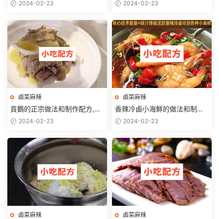
門，正宗技術培訓教程教學
鹵水龍蝦配方秘方大全,正宗教
2024-02-23
2024-02-23
學
鹵菜麻辣
鹵菜麻辣
貢鵝的正宗做法和制作配方,技
香辣冷鹵小海鮮的做法和制作
術教程視頻大全
教程，正宗培訓技術配方教程
2024-02-23
2024-02-23
鹵菜麻辣
鹵菜麻辣