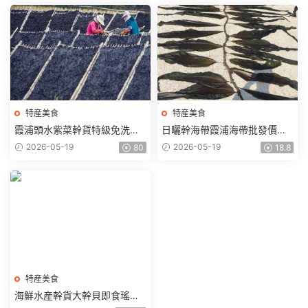
特産美食
特産美食
霞浦頭水紫菜幹貨特級免洗無
日曬幹海帶霞浦海帶批發價火
沙無鹽商用蛋花湯一級純散裝
鍋食材散裝海帶批發煲湯無沙
2026-05-19
2026-05-19
80
18.8
福建特産
新貨海帶
特産美食
海鮮水産幹貨大幹貝即食瑤柱