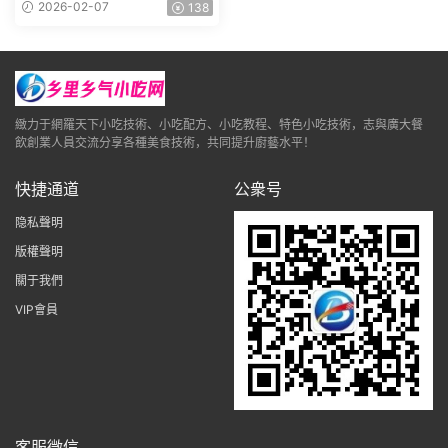
幹貝扇貝幹貨500g福建特産
2026-02-07
138
緻力于網羅天下小吃技術、小吃配方、小吃教程、特色小吃技術，志與廣大餐
飲創業人員交流分享各種美食技術，共同提升廚藝水平！
快捷通道
公衆号
隐私聲明
版權聲明
關于我們
VIP會員
客服微信