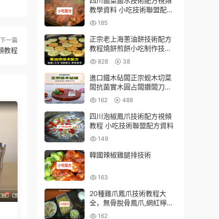
四川鹵菜鹵水技術配方視頻
教學資料 小吃技術聯盟配方
資料
185
正宗老上海蔥油餅技術配方
下一篇
教程燒餅煎餅小吃制作技術
頻教程
擺攤開店商用
828
38
進口鐵木砧闆正宗蚬木切菜
闆抗菌實木圓占闆鑽闆刀闆
剁肉鐵樹
162
488
四川泡椒鳳爪技術配方視頻
教程 小吃技術聯盟配方資料
149
韓國辣椒雞腿排技術
163
20種雞爪鳳爪技術教程大
全，無骨脫骨鳳爪,網紅檸檬
雞爪,泡椒香辣
162