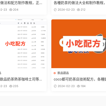
的做法和配方制作教程，正宗
各種奶茶的做法大全和制作教程
訓教程教學視頻
宗技術培訓教程配方教學視頻
2-23
204
2024-02-23
212
品
飲品甜品
85C飲品奶茶熱茶咖啡土司等技
coco都可奶茶店技術配方，各種
，包含運方案
冷飲技術和視頻教程和全套運營
2-23
235
2024-02-23
184
手冊。