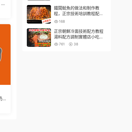
，正
鐵闆鱿魚的做法和制作教
程，正宗技術培訓教程配方
教學視頻
168
正宗朝鮮冷面技術配方教程
湯料配方調制實體店小吃技
術教程
761
38
奶茶
方案