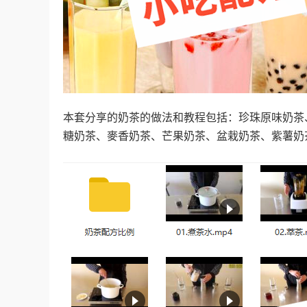
本套分享的奶茶的做法和教程包括：珍珠原味奶茶
糖奶茶、麥香奶茶、芒果奶茶、盆栽奶茶、紫薯奶