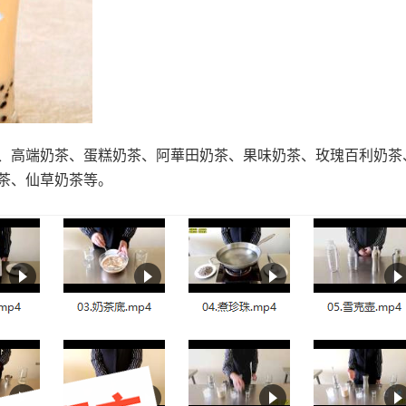
、高端奶茶、蛋糕奶茶、阿華田奶茶、果味奶茶、玫瑰百利奶茶
茶、仙草奶茶等。