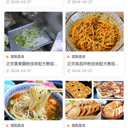
高湯辣椒醬制作早餐夜宵小吃
教程創業擺攤特色小吃培訓商
2024-02-27
2024-02-27
小本開店
用
面點面食
面點面食
正宗廣東腸粉技術配方教程米
正宗南昌拌粉技術配方教程江
漿醬汁配方制作早餐早點小吃
西拌米粉瓦罐湯開店特色小吃
2024-02-27
2024-02-27
制作配方
技術商用
面點面食
面點面食