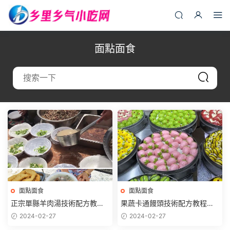
面點面食
面點面食
面點面食
正宗單縣羊肉湯技術配方教程
果蔬卡通饅頭技術配方教程彩
羊骨湯調料秘方制作特色小吃
色包子揉面和面制作配方技術
2024-02-27
2024-02-27
教程商用
教程商用