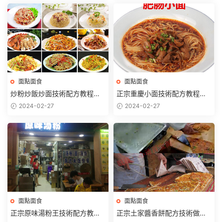
面點面食
面點面食
炒粉炒飯炒面技術配方教程夜
正宗重慶小面技術配方教程豌
市地攤小吃美食快餐蛋炒飯小
雜面肥腸面牛肉面排骨面開店
2024-02-27
2024-02-27
本創業
技術
面點面食
面點面食
正宗原味湯粉王技術配方教程
正宗土家醬香餅配方技術做法