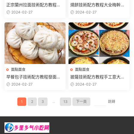
正宗蘭州拉面技術配方教程牛
燒餅技術配方教程大全梅幹菜
肉面湯料配方拉面手法教學開
武大郎吊爐土家掉渣餅制作教
2024-02-27
2024-02-27
店擺攤
程商用
面點面食
面點面食
早餐包子技術配方教程發面調
披薩技術配方教程手工意大利
餡料早點灌湯包小吃制作技術
式西餐小吃制作視頻教學創業
2024-02-27
2024-02-27
培訓商用
開店商用
1
2
3
...
13
下一頁
跳轉