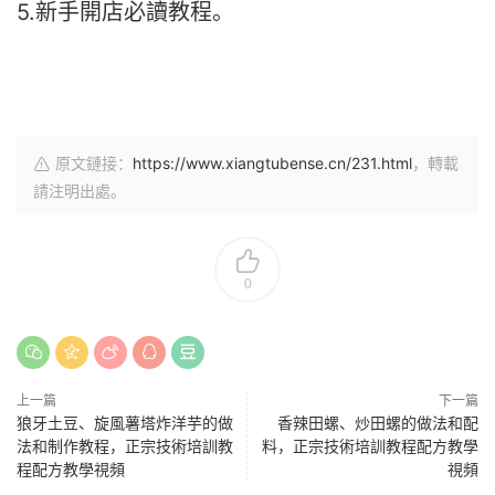
5.新手開店必讀教程。
原文鏈接：
https://www.xiangtubense.cn/231.html
，轉載
請注明出處。
0
上一篇
下一篇
狼牙土豆、旋風薯塔炸洋芋的做
香辣田螺、炒田螺的做法和配
法和制作教程，正宗技術培訓教
料，正宗技術培訓教程配方教學
程配方教學視頻
視頻