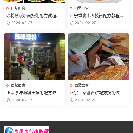
面點面食
面點面食
炒粉炒飯炒面技術配方教程夜
正宗重慶小面技術配方教程豌
市地攤小吃美食快餐蛋炒飯小
雜面肥腸面牛肉面排骨面開店
2024-02-27
2024-02-27
本創業
技術
面點面食
面點面食
正宗原味湯粉王技術配方教程
正宗土家醬香餅配方技術做法
高湯辣椒醬制作早餐夜宵小吃
教程創業擺攤特色小吃培訓商
2024-02-27
2024-02-27
小本開店
用