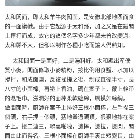
太和闆面，即太和羊牛肉闆面，是安徽北部地區面食
的一面旗幟。由于它起源于太和縣，加之又是在鐵闆
上摔打而成，故它的這個名字多少年都未曾改變過。
太和縣不大，但卻以制作各種小吃而讓人們熟知。
太和闆面一是面好，二是湯料好。太和縣出産優
質小麥，闆面條取小麥精粉，按比例用食鹽、水加以
攪拌，和成面團，反複揉搓之後，制成直徑半寸，長
八寸的小面棒，再塗上香油，碼在案子上，蒙上幹淨
的濕毛巾。滋潤好的面棒柔軟纏綿，觸摸如絲綢。
做闆面時，廚師在案子上排好三根小面棒，左手捏三
個頭，右手捏三個頭，猛地舉過頭頂，狠狠地摔在案
子上。接二連三，噼裏啪啦，邊摔，邊拉，邊閃，闆
面由此而得名。三根小面棒在廚師手裏由短變長，由