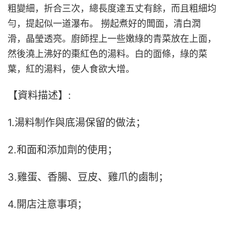
粗變細，折合三次，總長度達五丈有餘，而且粗細均
勻，提起似一道瀑布。 撈起煮好的闆面，清白潤
滑，晶瑩透亮。廚師捏上一些嫩綠的青菜放在上面，
然後澆上沸好的棗紅色的湯料。白的面條，綠的菜
葉，紅的湯料，使人食欲大增。
【資料描述】:
1.湯料制作與底湯保留的做法；
2.和面和添加劑的使用；
3.雞蛋、香腸、豆皮、雞爪的鹵制；
4.開店注意事項；