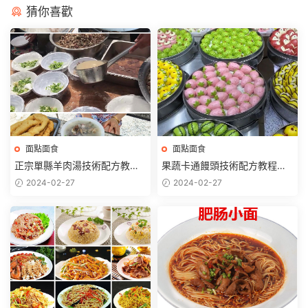
猜你喜歡
面點面食
面點面食
正宗單縣羊肉湯技術配方教程
果蔬卡通饅頭技術配方教程彩
羊骨湯調料秘方制作特色小吃
色包子揉面和面制作配方技術
2024-02-27
2024-02-27
教程商用
教程商用