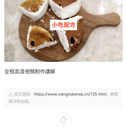
全程高清視頻制作講解
原文鏈接：
https://www.xiangtubense.cn/725.html
，轉載
請注明出處。
0