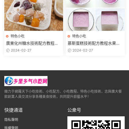
特色小吃
特色小吃
廣東化州糖水技術配方教程港
慕斯蛋糕技術配方教程水果甜
式夏季甜飲品擺攤創業小吃教
點品私房烘焙小吃制作技術教
2024-02-27
2024-02-27
學商用
程商用
緻力于網羅天下小吃技術、小吃配方、小吃教程、特色小吃技術，志與廣大餐
飲創業人員交流分享各種美食技術，共同提升廚藝水平！
快捷通道
公衆号
隐私聲明
版權聲明