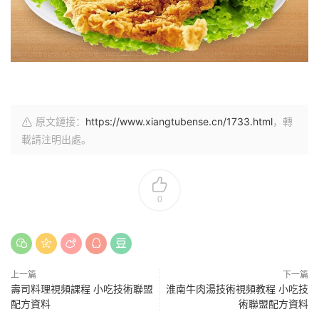
原文鏈接：
https://www.xiangtubense.cn/1733.html
，轉
載請注明出處。
0
上一篇
下一篇
壽司料理視頻課程 小吃技術聯盟
淮南牛肉湯技術視頻教程 小吃技
配方資料
術聯盟配方資料