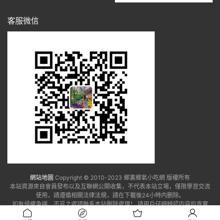
客服微信
網站地圖
Copyright © 2010-2023 鄉裏鄉氣小吃網 版權所有
本站資源來自會員發布以及互聯網公開收集，不代表本站立場，僅限學習交流
使用，請遵循相關法律法規，請在下載後24小時内删除。
如有侵權争議、不妥之處請聯系本站删除處理！ 請用戶仔細辨認内容的真實
性，避免上當受騙！