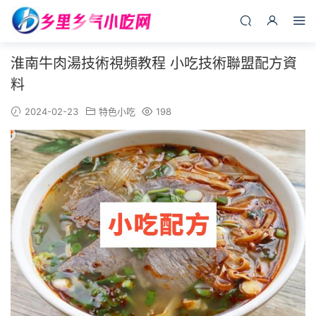
淮南牛肉湯技術視頻教程 小吃技術聯盟配方資
料
2024-02-23
特色小吃
198