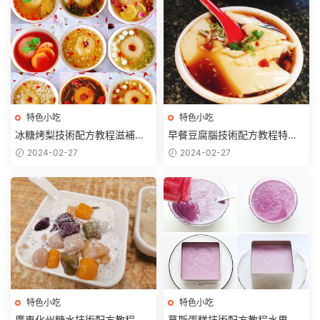
特色小吃
特色小吃
冰糖烤梨技術配方教程滋補甜
早餐豆腐腦技術配方教程特色
品烤水果特色小吃制作技術配
小吃無水豆腐花鹵汁制作技術
2024-02-27
2024-02-27
方教程商用
教程商用
特色小吃
特色小吃
廣東化州糖水技術配方教程港
慕斯蛋糕技術配方教程水果甜