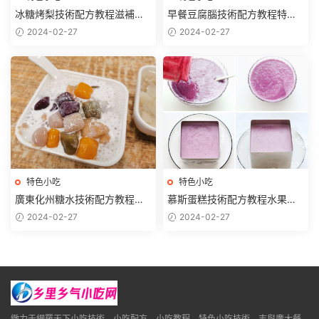
冰糖烤梨技術配方教程滋補甜
早餐豆腐腦技術配方教程特色
品烤水果特色小吃制作技術配
小吃無水豆腐花鹵汁制作技術
2024-02-27
2024-02-27
方教程商用
教程商用
特色小吃
特色小吃
廣東化州糖水技術配方教程港
慕斯蛋糕技術配方教程水果甜
式夏季甜飲品擺攤創業小吃教
點品私房烘焙小吃制作技術教
2024-02-27
2024-02-27
學商用
程商用
緻力于網羅天下小吃技術、小吃配方、小吃教程、特色小吃技術，志與廣大餐