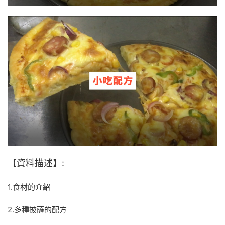
【資料描述】:
1.食材的介紹
2.多種披薩的配方