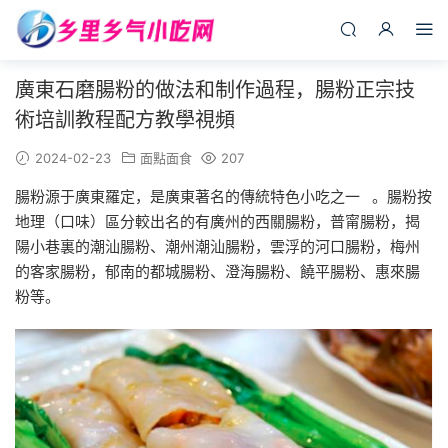
廣東石磨腸粉的做法和制作過程，腸粉正宗技
術培訓教程配方教學視頻
2024-02-23
面點面食
207
腸粉源于廣東羅定，是廣東著名的傳統特色小吃之一 。腸粉按
地理（口味）區分較出名的有廣州的西關腸粉，普甯腸粉，揭
陽小巷裏的潮汕腸粉、潮州潮汕腸粉，雲浮的河口腸粉，梅州
的客家腸粉，郁南的都城腸粉、澄海腸粉、饒平腸粉、惠來腸
粉等。