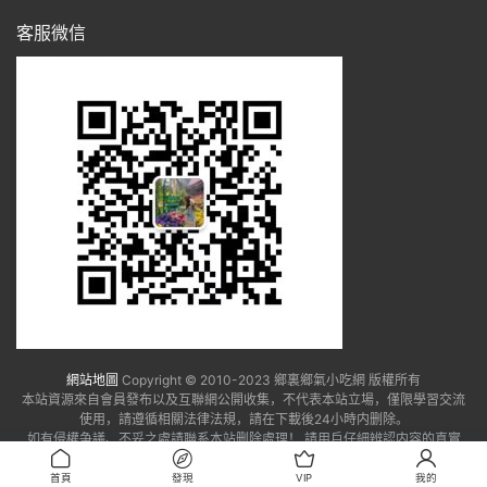
客服微信
網站地圖
Copyright © 2010-2023 鄉裏鄉氣小吃網 版權所有
本站資源來自會員發布以及互聯網公開收集，不代表本站立場，僅限學習交流
使用，請遵循相關法律法規，請在下載後24小時内删除。
如有侵權争議、不妥之處請聯系本站删除處理！ 請用戶仔細辨認内容的真實
性，避免上當受騙！
首頁
發現
VIP
我的