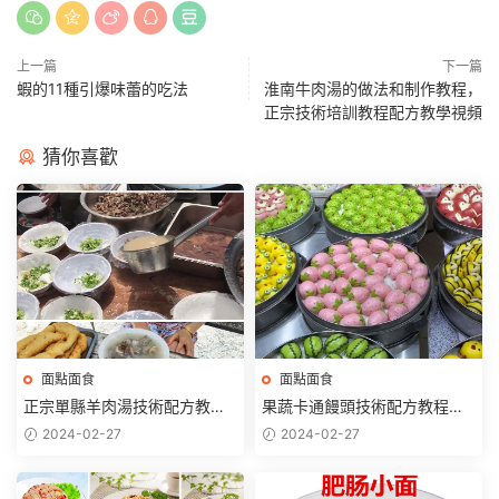
上一篇
下一篇
蝦的11種引爆味蕾的吃法
淮南牛肉湯的做法和制作教程，
正宗技術培訓教程配方教學視頻
猜你喜歡
面點面食
面點面食
正宗單縣羊肉湯技術配方教程
果蔬卡通饅頭技術配方教程彩
羊骨湯調料秘方制作特色小吃
色包子揉面和面制作配方技術
2024-02-27
2024-02-27
教程商用
教程商用