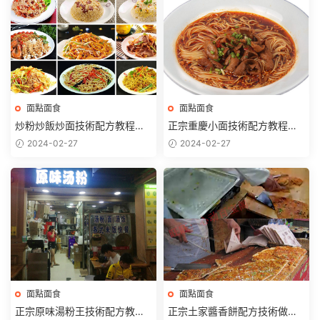
面點面食
面點面食
炒粉炒飯炒面技術配方教程夜
正宗重慶小面技術配方教程豌
市地攤小吃美食快餐蛋炒飯小
雜面肥腸面牛肉面排骨面開店
2024-02-27
2024-02-27
本創業
技術
面點面食
面點面食
正宗原味湯粉王技術配方教程
正宗土家醬香餅配方技術做法