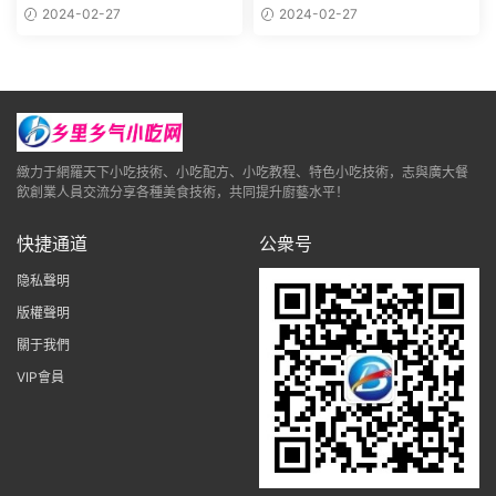
高湯辣椒醬制作早餐夜宵小吃
教程創業擺攤特色小吃培訓商
2024-02-27
2024-02-27
小本開店
用
緻力于網羅天下小吃技術、小吃配方、小吃教程、特色小吃技術，志與廣大餐
飲創業人員交流分享各種美食技術，共同提升廚藝水平！
快捷通道
公衆号
隐私聲明
版權聲明
關于我們
VIP會員