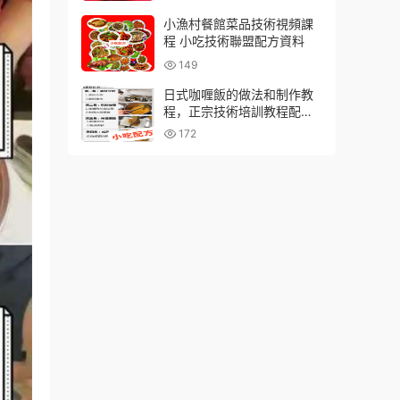
小漁村餐館菜品技術視頻課
程 小吃技術聯盟配方資料
149
日式咖喱飯的做法和制作教
程，正宗技術培訓教程配方
教學視頻
172