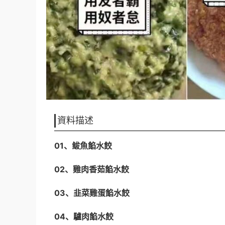
資料描述
01、鲅魚餡水餃
02、雞肉香茹餡水餃
03、韭菜雞蛋餡水餃
04、驢肉餡水餃