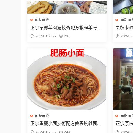
面點面食
面點面
正宗單縣羊肉湯技術配方教程羊骨湯
果蔬卡
調料秘方制作特色小吃教程商用
揉面和
2024-02-27
235
2024-0
面點面食
面點面
正宗重慶小面技術配方教程豌雜面肥
正宗原
腸面牛肉面排骨面開店技術
椒醬制
2024-02-27
244
2024-0