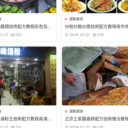
食
面點面食
通饅頭技術配方教程彩色包子
炒粉炒飯炒面技術配方教程夜市
面制作配方技術教程商用
小吃美食快餐蛋炒飯小本創業
2-27
232
2024-02-27
239
食
面點面食
味湯粉王技術配方教程高湯辣
正宗土家醬香餅配方技術做法教
作早餐夜宵小吃小本開店
業擺攤特色小吃培訓商用
2-27
231
2024-02-27
219