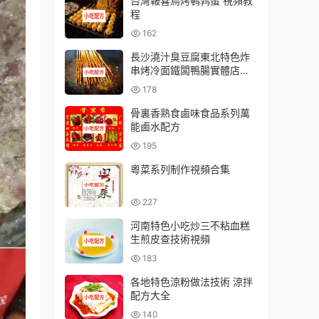
台灣報喜鳥烤鹌鹑蛋 視頻教
程
162
長沙澆汁臭豆腐東北特色炸
串烤冷面鐵闆鴨腸實體店小
吃技術視頻教程
178
骨裏香熟食鹵味食品系列萬
能鹵水配方
195
粵菜系列制作視頻合集
227
河南特色小吃炒三不粘血糕
生煎皮查技術視頻
183
各地特色涼粉做法技術 涼拌
配方大全
140