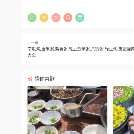
上一篇
南瓜粥,玉米粥,紫薯粥,紅豆薏米粥,八寶粥,綠豆粥,皮蛋瘦
大全
猜你喜歡