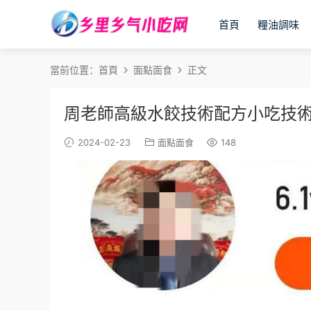
首頁
糧油調味
當前位置：
首頁
面點面食
正文
周老師高級水餃技術配方小吃技
2024-02-23
面點面食
148