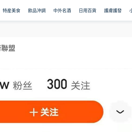
特産美食
飲品沖調
中外名酒
日用百貨
護膚護發
術聯盟