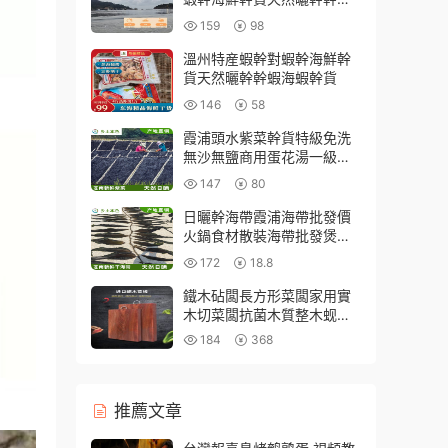
海蝦幹貨
159
98
溫州特産蝦幹對蝦幹海鮮幹
貨天然曬幹幹蝦海蝦幹貨
146
58
霞浦頭水紫菜幹貨特級免洗
無沙無鹽商用蛋花湯一級純
散裝福建特産
147
80
日曬幹海帶霞浦海帶批發價
火鍋食材散裝海帶批發煲湯
無沙新貨海帶
172
18.8
鐵木砧闆長方形菜闆家用實
木切菜闆抗菌木質整木蚬木
案闆面闆粘闆
184
368
推薦文章