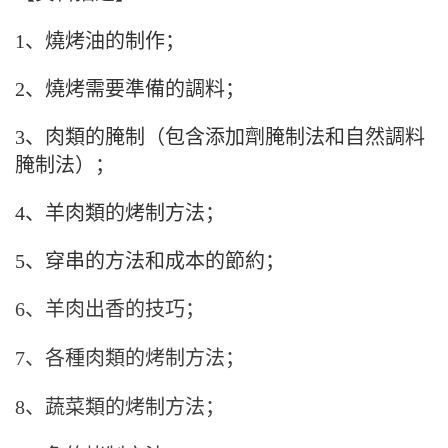
1、燒烤油的制作；
2、燒烤需要準備的調料；
3、肉類的腌制（包含添加劑腌制法和自然調料
腌制法）；
4、羊肉類的烤制方法；
5、穿串的方法和成本的節約；
6、羊肉出香的技巧；
7、各種肉類的烤制方法；
8、蔬菜類的烤制方法
；