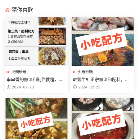
猜你喜歡
火鍋砂鍋
火鍋砂鍋
串串香的做法和制作教程，正
幹鍋牛蛙正宗做法和配料，技
宗技術培訓教程配方教學視頻
術培訓教程配方教學視頻
2024-02-23
2024-02-23