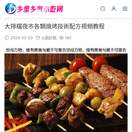
大排檔夜市各類燒烤技術配方視頻教程
2024-02-23
火鍋砂鍋
182