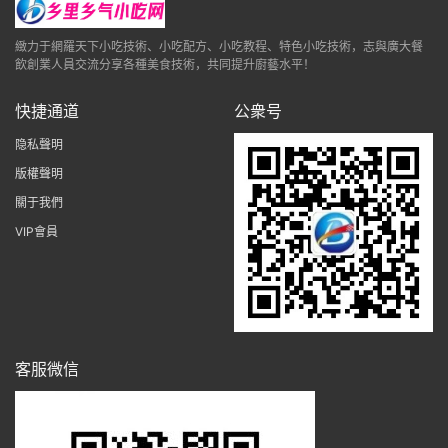
緻力于網羅天下小吃技術、小吃配方、小吃教程、特色小吃技術，志與廣大餐
飲創業人員交流分享各種美食技術，共同提升廚藝水平！
快捷通道
公衆号
隐私聲明
版權聲明
關于我們
VIP會員
客服微信