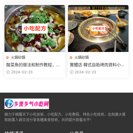
火鍋砂鍋
火鍋砂鍋
酸菜魚的做法和制作教程，正
實體店 韓式自助烤肉資料小吃
宗商用配方教程
技術聯盟
2024-02-23
2024-02-23
緻力于網羅天下小吃技術、小吃配方、小吃教程、特色小吃技術，志與廣大餐
飲創業人員交流分享各種美食技術，共同提升廚藝水平！