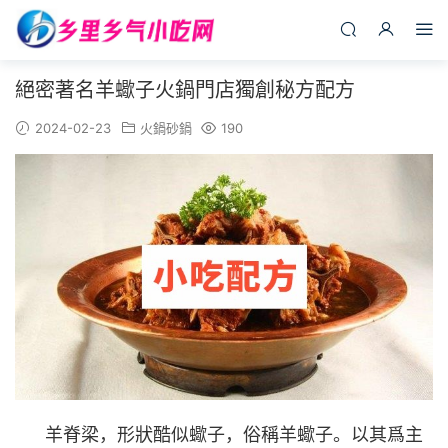
絕密著名羊蠍子火鍋門店獨創秘方配方
2024-02-23
火鍋砂鍋
190
羊脊梁，形狀酷似蠍子，俗稱羊蠍子。以其爲主