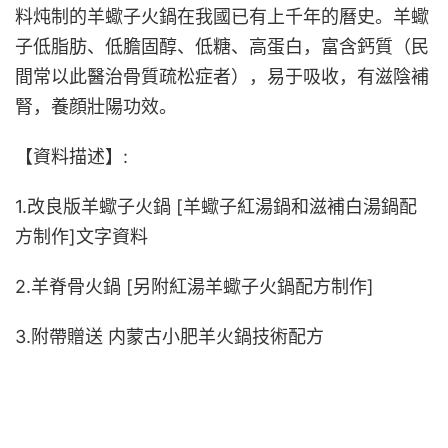
料炖制的羊蠍子火鍋在我國已有上千年的曆史。羊蠍
子低脂肪、低膽固醇、低糖、高蛋白，富含鈣質（民
間常以此醫治骨質疏松症者），易于吸收，有滋陰補
腎，養顔壯陽功效。
【資料描述】:
1.改良版羊蠍子火鍋 [羊蠍子紅湯鍋和滋補白湯鍋配
方制作]文字資料
2.羊脊骨火鍋 [另附紅湯羊蠍子火鍋配方制作]
3.附帶贈送 内蒙古小肥羊火鍋技術配方