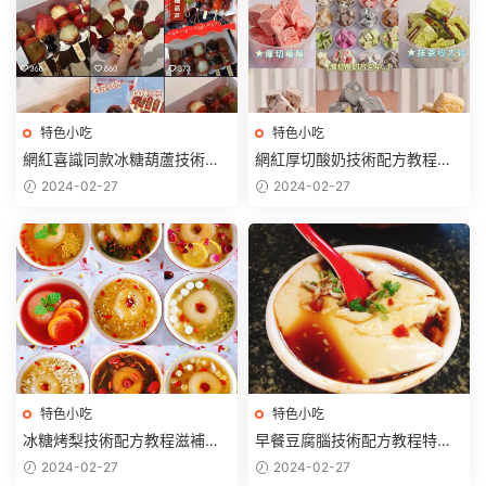
特色小吃
特色小吃
網紅喜識同款冰糖葫蘆技術教
網紅厚切酸奶技術配方教程炒
程不化糖小串冰糖葫蘆配方視
酸奶小吃制作技術教程擺攤創
2024-02-27
2024-02-27
頻教學
業夜市
特色小吃
特色小吃
冰糖烤梨技術配方教程滋補甜
早餐豆腐腦技術配方教程特色
品烤水果特色小吃制作技術配
小吃無水豆腐花鹵汁制作技術
2024-02-27
2024-02-27
方教程商用
教程商用