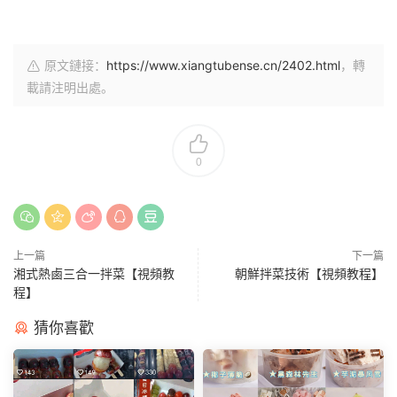
原文鏈接：
https://www.xiangtubense.cn/2402.html
，轉
載請注明出處。
0
上一篇
下一篇
湘式熱鹵三合一拌菜【視頻教
朝鮮拌菜技術【視頻教程】
程】
猜你喜歡