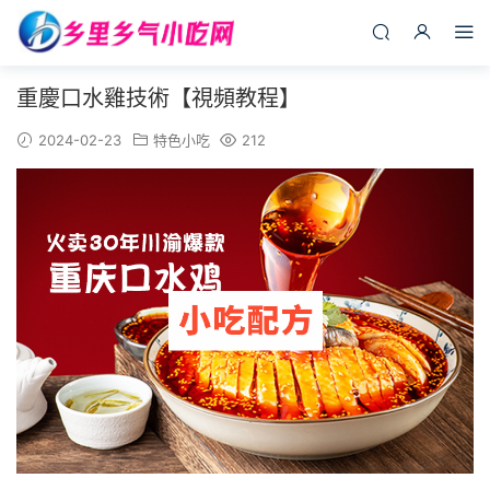
重慶口水雞技術【視頻教程】
2024-02-23
特色小吃
212