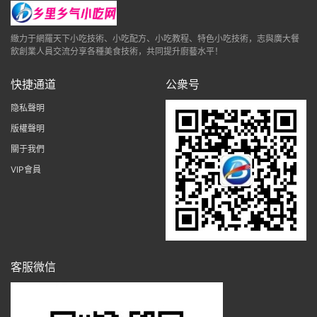
緻力于網羅天下小吃技術、小吃配方、小吃教程、特色小吃技術，志與廣大餐
飲創業人員交流分享各種美食技術，共同提升廚藝水平！
快捷通道
公衆号
隐私聲明
版權聲明
關于我們
VIP會員
客服微信