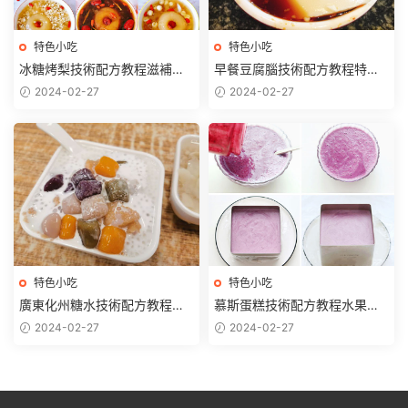
特色小吃
特色小吃
冰糖烤梨技術配方教程滋補甜
早餐豆腐腦技術配方教程特色
品烤水果特色小吃制作技術配
小吃無水豆腐花鹵汁制作技術
2024-02-27
2024-02-27
方教程商用
教程商用
特色小吃
特色小吃
廣東化州糖水技術配方教程港
慕斯蛋糕技術配方教程水果甜
式夏季甜飲品擺攤創業小吃教
點品私房烘焙小吃制作技術教
2024-02-27
2024-02-27
學商用
程商用