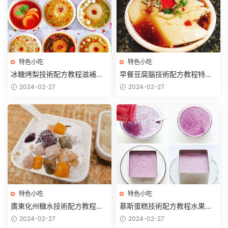
特色小吃
特色小吃
冰糖烤梨技術配方教程滋補甜
早餐豆腐腦技術配方教程特色
品烤水果特色小吃制作技術配
小吃無水豆腐花鹵汁制作技術
2024-02-27
2024-02-27
方教程商用
教程商用
特色小吃
特色小吃
廣東化州糖水技術配方教程港
慕斯蛋糕技術配方教程水果甜
式夏季甜飲品擺攤創業小吃教
點品私房烘焙小吃制作技術教
2024-02-27
2024-02-27
學商用
程商用