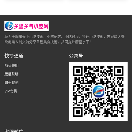
緻力于網羅天下小吃技術、小吃配方、小吃教程、特色小吃技術，志與廣大餐
飲創業人員交流分享各種美食技術，共同提升廚藝水平！
快捷通道
公衆号
隐私聲明
版權聲明
關于我們
VIP會員
客服微信