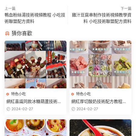
上一篇
下一篇
鴨血粉絲湯技術視頻教程 小吃技
雞汁豆腐串制作技術視頻教學資
術聯盟配方資料
料 小吃技術聯盟配方資料
猜你喜歡
特色小吃
特色小吃
網紅喜識同款冰糖葫蘆技術教
網紅厚切酸奶技術配方教程炒
程不化糖小串冰糖葫蘆配方視
酸奶小吃制作技術教程擺攤創
2024-02-27
2024-02-27
頻教學
業夜市