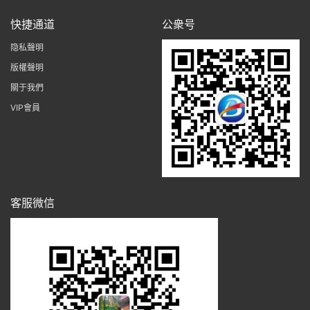
快捷通道
公衆号
隐私聲明
版權聲明
關于我們
VIP會員
客服微信