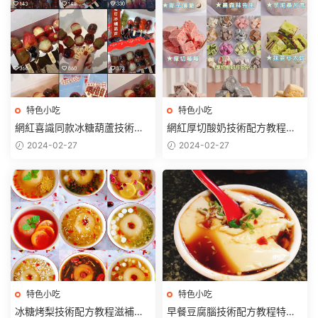
特色小吃
特色小吃
網紅喜識同款冰糖葫蘆技術教
網紅厚切酸奶技術配方教程炒
程不化糖小串冰糖葫蘆配方視
酸奶小吃制作技術教程擺攤創
2024-02-27
2024-02-27
頻教學
業夜市
特色小吃
特色小吃
冰糖烤梨技術配方教程滋補甜
早餐豆腐腦技術配方教程特色