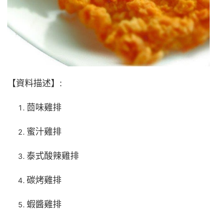
【資料描述】:
茴味雞排
蜜汁雞排
泰式酸辣雞排
碳烤雞排
蝦醬雞排