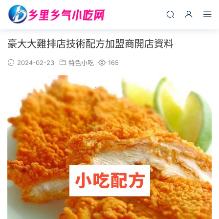
豪大大雞排店技術配方加盟商開店資料
2024-02-23
特色小吃
165