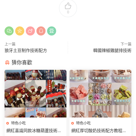
0
上一篇
下一篇
狼牙土豆制作技術配方
韓國辣椒雞腿排技術
猜你喜歡
特色小吃
特色小吃
網紅喜識同款冰糖葫蘆技術教
網紅厚切酸奶技術配方教程炒