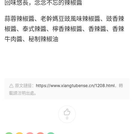
回味悠長，念念不忘的辣椒醬
蒜蓉辣椒醬、老幹媽豆豉風味辣椒醬、豉香辣
椒醬、泰式辣醬、檸香辣椒醬、香辣醬、香辣
牛肉醬、秘制辣椒油
原文鏈接：
https://www.xiangtubense.cn/1208.html
，轉
載請注明出處。
0