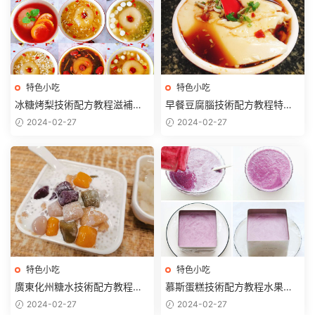
特色小吃
特色小吃
冰糖烤梨技術配方教程滋補甜
早餐豆腐腦技術配方教程特色
品烤水果特色小吃制作技術配
小吃無水豆腐花鹵汁制作技術
2024-02-27
2024-02-27
方教程商用
教程商用
特色小吃
特色小吃
廣東化州糖水技術配方教程港
慕斯蛋糕技術配方教程水果甜
式夏季甜飲品擺攤創業小吃教
點品私房烘焙小吃制作技術教
2024-02-27
2024-02-27
學商用
程商用