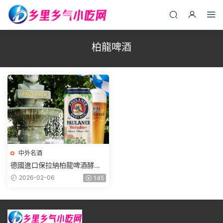
柏龍啤酒
中外名酒
德國進口保拉納柏龍啤酒酵母
型小麥白啤酒罐裝整箱
2026-02-06
145