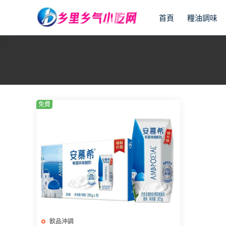
首頁
糧油調味
免費
飲品沖調