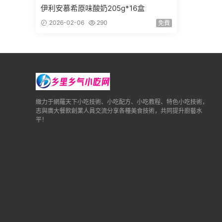
伊利安慕希原味酸奶205g*16盒
2026-02-06
290
免費
緻力于網羅天下小吃技術、小吃配方、小吃教程、特色小吃技術，
志與廣大餐飲創業人員交流分享各種美食技術，共同提升廚藝水
平！