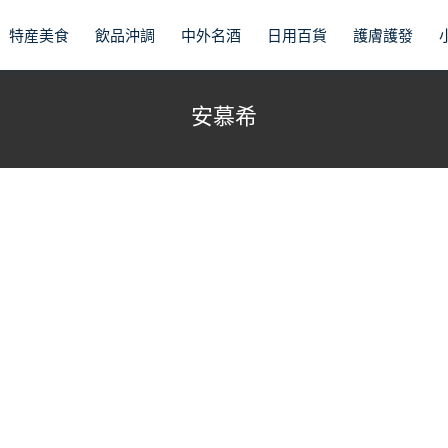
特産美食
飲品沖調
中外名酒
日用百貨
護膚護發
安慕希