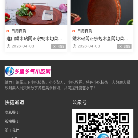
日用百貨
日用百貨
進口鐵木砧闆正宗蚬木切菜闆
鐵木砧闆正宗蚬木蒸闆切菜闆
抗菌實木圓占闆鑽闆刀闆剁肉
木質實木圓廚房貼闆硯木剁骨
2026-04-03
2026-04-03
488
388
鐵樹
鐵樹
緻力于網羅天下小吃技術、小吃配方、小吃教程、特色小吃技術，志與廣大餐
飲創業人員交流分享各種美食技術，共同提升廚藝水平！
快捷通道
公衆号
隐私聲明
版權聲明
關于我們